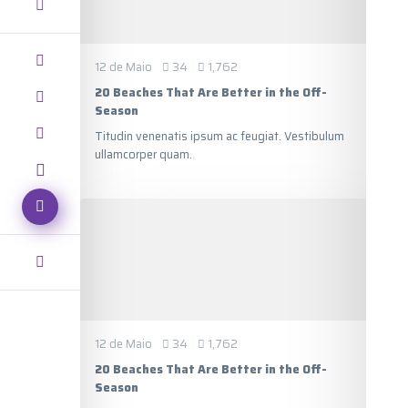
12 de Maio
34
1,762
20 Beaches That Are Better in the Off-
Season
Titudin venenatis ipsum ac feugiat. Vestibulum
ullamcorper quam.
12 de Maio
34
1,762
20 Beaches That Are Better in the Off-
Season