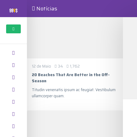
Notícias
12 de Maio
34
1,762
20 Beaches That Are Better in the Off-
Season
Titudin venenatis ipsum ac feugiat. Vestibulum
ullamcorper quam.