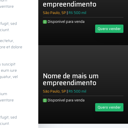
tium
empreendimento
nventore
São Paulo, SP
|
R$ 500 mil
Disponível para venda
fugit, sed
Quero vender
ciunt.
ectetur,
ore et dolore
 suscipit
l eum iure
Nome de mais um
quatur, vel
empreendimento
São Paulo, SP
|
R$ 500 mil
tium
nventore
Disponível para venda
Quero vender
fugit, sed
ciunt.