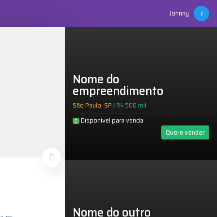
Johnny
J
Nome do
empreendimento
São Paulo, SP
|
R$ 500 mil
Disponível para venda
Quero vender
321
Nome do outro