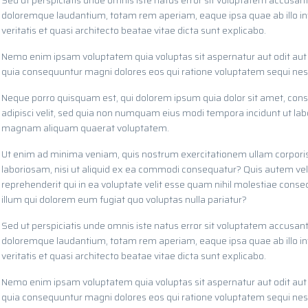
Sed ut perspiciatis unde omnis iste natus error sit voluptatem accusan
doloremque laudantium, totam rem aperiam, eaque ipsa quae ab illo i
veritatis et quasi architecto beatae vitae dicta sunt explicabo.
Nemo enim ipsam voluptatem quia voluptas sit aspernatur aut odit aut 
quia consequuntur magni dolores eos qui ratione voluptatem sequi nes
Neque porro quisquam est, qui dolorem ipsum quia dolor sit amet, cons
adipisci velit, sed quia non numquam eius modi tempora incidunt ut lab
magnam aliquam quaerat voluptatem.
Ut enim ad minima veniam, quis nostrum exercitationem ullam corporis
laboriosam, nisi ut aliquid ex ea commodi consequatur? Quis autem ve
reprehenderit qui in ea voluptate velit esse quam nihil molestiae conse
illum qui dolorem eum fugiat quo voluptas nulla pariatur?
Sed ut perspiciatis unde omnis iste natus error sit voluptatem accusan
doloremque laudantium, totam rem aperiam, eaque ipsa quae ab illo i
veritatis et quasi architecto beatae vitae dicta sunt explicabo.
Nemo enim ipsam voluptatem quia voluptas sit aspernatur aut odit aut 
quia consequuntur magni dolores eos qui ratione voluptatem sequi nes